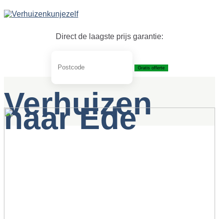
Skip
to
content
Direct de laagste prijs garantie:
Gratis offerte
Verhuizen
naar Ede